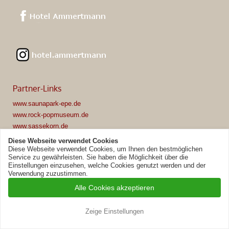
Partner-Links
www.saunapark-epe.de
www.rock-popmuseum.de
www.sassekorn.de
www.tobit.de
Diese Webseite verwendet Cookies
www.dorf-muensterland.de
Diese Webseite verwendet Cookies, um Ihnen den bestmöglichen
Service zu gewährleisten. Sie haben die Möglichkeit über die
Einstellungen einzusehen, welche Cookies genutzt werden und der
Verwendung zuzustimmen.
Alle Cookies akzeptieren
© 2026 Hotel Restaurant Ammertmann
Cookie-Insellingen
Impressum
Privacy statement
Zeige Einstellungen
Webdesign & CMS
by bekalabs Webmedien