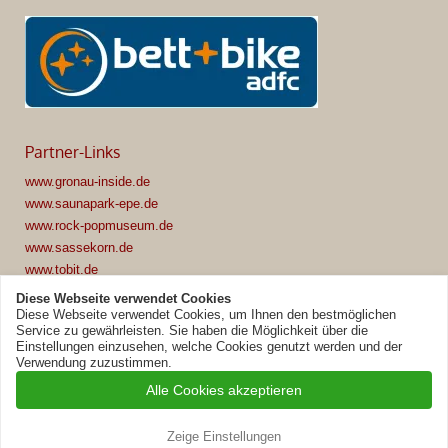
Partner-Links
www.gronau-inside.de
www.saunapark-epe.de
www.rock-popmuseum.de
www.sassekorn.de
www.tobit.de
www.dorf-muensterland.de
Diese Webseite verwendet Cookies
www.emsflower.de
Diese Webseite verwendet Cookies, um Ihnen den bestmöglichen
Service zu gewährleisten. Sie haben die Möglichkeit über die
Einstellungen einzusehen, welche Cookies genutzt werden und der
Verwendung zuzustimmen.
Alle Cookies akzeptieren
© 2026 Hotel Restaurant Ammertmann
Cookie-Einstellungen
Impressum
Datenschutz
AGB
Zeige Einstellungen