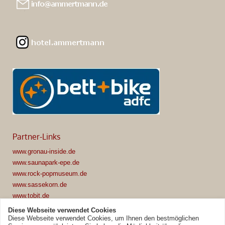
Partner-Links
www.gronau-inside.de
www.saunapark-epe.de
www.rock-popmuseum.de
www.sassekorn.de
www.tobit.de
www.dorf-muensterland.de
Diese Webseite verwendet Cookies
www.emsflower.de
Diese Webseite verwendet Cookies, um Ihnen den bestmöglichen