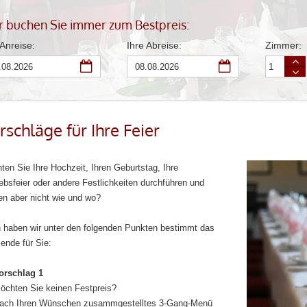
r buchen Sie immer zum Bestpreis:
 Anreise:
Ihre Abreise:
Zimmer:
Zimm
Anreise
Abreise
mehr
Zimm
Datum
Datum
wenig
auswählen
auswählen
rschläge für Ihre Feier
en Sie Ihre Hochzeit, Ihren Geburtstag, Ihre
ebsfeier oder andere Festlichkeiten durchführen und
en aber nicht wie und wo?
 haben wir unter den folgenden Punkten bestimmt das
ende für Sie:
orschlag 1
öchten Sie keinen Festpreis?
ach Ihren Wünschen zusammgestelltes 3-Gang-Menü