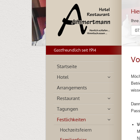
Hie
Ihre
Gastfreundlich seit 1914
Vo
Startseite
Hotel
Möcht
Betri
Arrangements
wiss
Restaurant
Dann
Tagungen
Pass
Festlichkeiten
V
Hochzeitsfeiern
M
N
Familienfeier